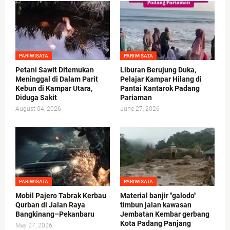
PARIWISATA
PARIWISATA
Petani Sawit Ditemukan
Liburan Berujung Duka,
Meninggal di Dalam Parit
Pelajar Kampar Hilang di
Kebun di Kampar Utara,
Pantai Kantarok Padang
Diduga Sakit
Pariaman
August 04, 2026
June 27, 2026
PARIWISATA
PARIWISATA
Mobil Pajero Tabrak Kerbau
Material banjir "galodo"
Qurban di Jalan Raya
timbun jalan kawasan
Bangkinang–Pekanbaru
Jembatan Kembar gerbang
Kota Padang Panjang
May 27, 2026