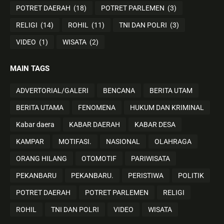
POTRET DAERAH
(18)
POTRET PARLEMEN
(3)
RELIGI
(14)
ROHIL
(11)
TNI DAN POLRI
(3)
VIDEO
(1)
WISATA
(2)
MAIN TAGS
ADVERTORIAL/GALERI
BENCANA
BERITA UTAM
BERITA UTAMA
FENOMENA
HUKUM DAN KRIMINAL
Kabar daera
KABAR DAERAH
KABAR DESA
KAMPAR
MOTIFASI.
NASIONAL
OLAHRAGA
ORANG HILANG
OTOMOTIF
PARIWISATA
PEKANBARU
PEKANBARU.
PERISTIWA
POLITIK
POTRET DAERAH
POTRET PARLEMEN
RELIGI
ROHIL
TNI DAN POLRI
VIDEO
WISATA