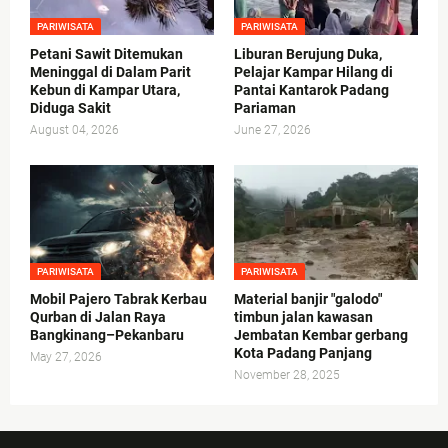
PARIWISATA
PARIWISATA
Petani Sawit Ditemukan
Liburan Berujung Duka,
Meninggal di Dalam Parit
Pelajar Kampar Hilang di
Kebun di Kampar Utara,
Pantai Kantarok Padang
Diduga Sakit
Pariaman
August 04, 2026
June 27, 2026
PARIWISATA
PARIWISATA
Mobil Pajero Tabrak Kerbau
Material banjir "galodo"
Qurban di Jalan Raya
timbun jalan kawasan
Bangkinang–Pekanbaru
Jembatan Kembar gerbang
Kota Padang Panjang
May 27, 2026
November 28, 2025