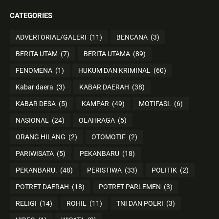
CATEGORIES
ADVERTORIAL/GALERI
(11)
BENCANA
(3)
BERITA UTAM
(7)
BERITA UTAMA
(89)
FENOMENA
(1)
HUKUM DAN KRIMINAL
(60)
Kabar daera
(3)
KABAR DAERAH
(38)
KABAR DESA
(5)
KAMPAR
(49)
MOTIFASI.
(6)
NASIONAL
(24)
OLAHRAGA
(5)
ORANG HILANG
(2)
OTOMOTIF
(2)
PARIWISATA
(5)
PEKANBARU
(18)
PEKANBARU.
(48)
PERISTIWA
(33)
POLITIK
(2)
POTRET DAERAH
(18)
POTRET PARLEMEN
(3)
RELIGI
(14)
ROHIL
(11)
TNI DAN POLRI
(3)