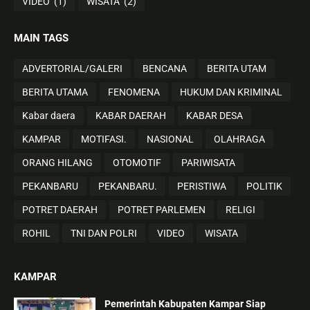
VIDEO
(1)
WISATA
(2)
MAIN TAGS
ADVERTORIAL/GALERI
BENCANA
BERITA UTAM
BERITA UTAMA
FENOMENA
HUKUM DAN KRIMINAL
Kabar daera
KABAR DAERAH
KABAR DESA
KAMPAR
MOTIFASI.
NASIONAL
OLAHRAGA
ORANG HILANG
OTOMOTIF
PARIWISATA
PEKANBARU
PEKANBARU.
PERISTIWA
POLITIK
POTRET DAERAH
POTRET PARLEMEN
RELIGI
ROHIL
TNI DAN POLRI
VIDEO
WISATA
KAMPAR
Pemerintah Kabupaten Kampar Siap