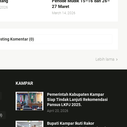
tang
Periode Mudik 15–16 dan 26–
27 Maret
 2026
March 14, 2026
sting Komentar (0)
Lebih lama
KAMPAR
Pemerintah Kabupaten Kampar
Siap Tindak Lanjuti Rekomendasi
Pansus LKPJ 2025.
April 20, 2026
0)
Bupati Kampar Ikuti Rakor