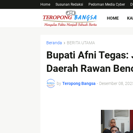
Home
Susunan Redaksi
Pedoman Media Cyber
D
HOME
KA
Beranda
BERITA UTAMA
Bupati Afni Tegas:
Daerah Rawan Ben
by
Teropong Bangsa
-
Desember 08, 202