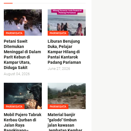
PARIWISATA
PARIWISATA
Petani Sawit
Liburan Berujung
Ditemukan
Duka, Pelajar
Meninggal di Dalam
Kampar Hilang di
Parit Kebun di
Pantai Kantarok
Kampar Utara,
Padang Pariaman
Diduga Sakit
June 27, 2026
August 04, 2026
PARIWISATA
PARIWISATA
Mobil Pajero Tabrak
Material banjir
Kerbau Qurban di
"galodo" timbun
Jalan Raya
jalan kawasan
Bangkinang–
Jembatan Kembar