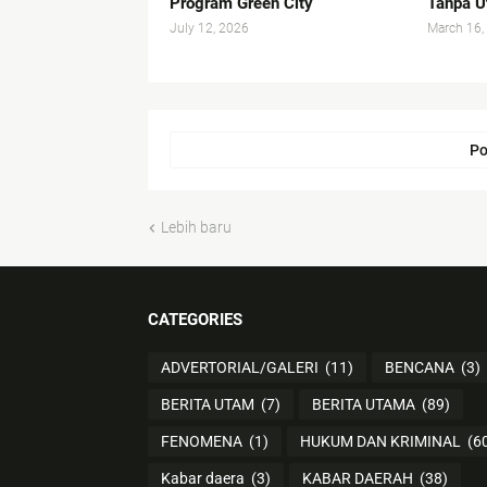
Program Green City
Tanpa U
July 12, 2026
March 16,
Po
Lebih baru
CATEGORIES
ADVERTORIAL/GALERI
(11)
BENCANA
(3)
BERITA UTAM
(7)
BERITA UTAMA
(89)
FENOMENA
(1)
HUKUM DAN KRIMINAL
(6
Kabar daera
(3)
KABAR DAERAH
(38)