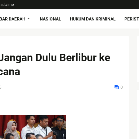
isclaimer
BAR DAERAH
NASIONAL
HUKUM DAN KRIMINAL
PERIS
 Jangan Dulu Berlibur ke
cana
5
0