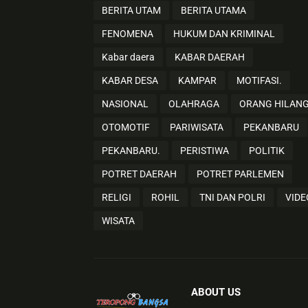
BERITA UTAM
BERITA UTAMA
FENOMENA
HUKUM DAN KRIMINAL
Kabar daera
KABAR DAERAH
KABAR DESA
KAMPAR
MOTIFASI.
NASIONAL
OLAHRAGA
ORANG HILAN
OTOMOTIF
PARIWISATA
PEKANBARU
PEKANBARU.
PERISTIWA
POLITIK
POTRET DAERAH
POTRET PARLEMEN
RELIGI
ROHIL
TNI DAN POLRI
VIDE
WISATA
ABOUT US