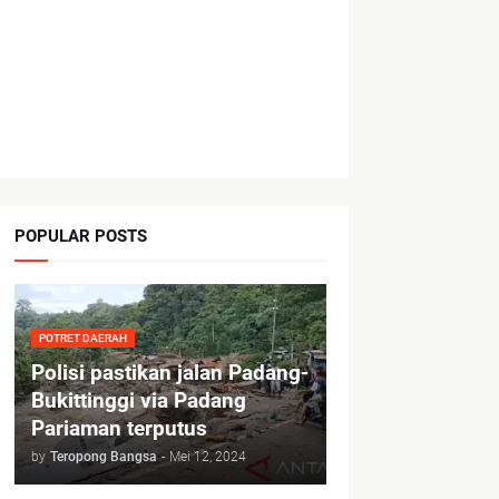
POPULAR POSTS
POTRET DAERAH
Polisi pastikan jalan Padang-
Bukittinggi via Padang
Pariaman terputus
by
Teropong Bangsa
-
Mei 12, 2024