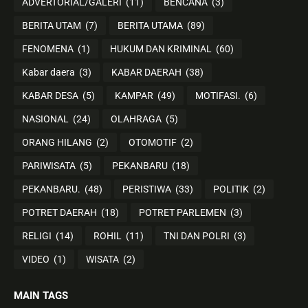
ADVERTORIAL/GALERI
(11)
BENCANA
(3)
BERITA UTAM
(7)
BERITA UTAMA
(89)
FENOMENA
(1)
HUKUM DAN KRIMINAL
(60)
Kabar daera
(3)
KABAR DAERAH
(38)
KABAR DESA
(5)
KAMPAR
(49)
MOTIFASI.
(6)
NASIONAL
(24)
OLAHRAGA
(5)
ORANG HILANG
(2)
OTOMOTIF
(2)
PARIWISATA
(5)
PEKANBARU
(18)
PEKANBARU.
(48)
PERISTIWA
(33)
POLITIK
(2)
POTRET DAERAH
(18)
POTRET PARLEMEN
(3)
RELIGI
(14)
ROHIL
(11)
TNI DAN POLRI
(3)
VIDEO
(1)
WISATA
(2)
MAIN TAGS