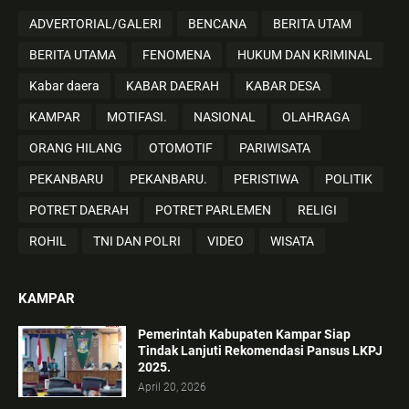
ADVERTORIAL/GALERI
BENCANA
BERITA UTAM
BERITA UTAMA
FENOMENA
HUKUM DAN KRIMINAL
Kabar daera
KABAR DAERAH
KABAR DESA
KAMPAR
MOTIFASI.
NASIONAL
OLAHRAGA
ORANG HILANG
OTOMOTIF
PARIWISATA
PEKANBARU
PEKANBARU.
PERISTIWA
POLITIK
POTRET DAERAH
POTRET PARLEMEN
RELIGI
ROHIL
TNI DAN POLRI
VIDEO
WISATA
KAMPAR
Pemerintah Kabupaten Kampar Siap
Tindak Lanjuti Rekomendasi Pansus LKPJ
2025.
April 20, 2026