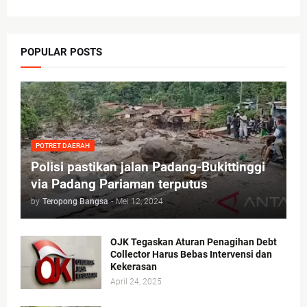
POPULAR POSTS
POTRET DAERAH
Polisi pastikan jalan Padang-Bukittinggi
via Padang Pariaman terputus
by
Teropong Bangsa
-
Mei 12, 2024
OJK Tegaskan Aturan Penagihan Debt
Collector Harus Bebas Intervensi dan
Kekerasan
April 24, 2025