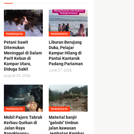
PARIWISATA
PARIWISATA
Petani Sawit
Liburan Berujung
Ditemukan
Duka, Pelajar
Meninggal di Dalam
Kampar Hilang di
Parit Kebun di
Pantai Kantarok
Kampar Utara,
Padang Pariaman
Diduga Sakit
June 27, 2026
August 04, 2026
PARIWISATA
PARIWISATA
Mobil Pajero Tabrak
Material banjir
Kerbau Qurban di
"galodo" timbun
Jalan Raya
jalan kawasan
Bangkinang–
Jembatan Kembar