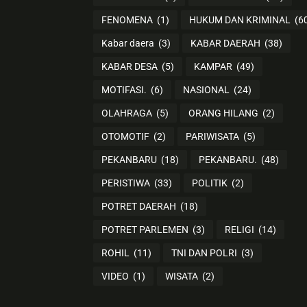
FENOMENA
(1)
HUKUM DAN KRIMINAL
(6
Kabar daera
(3)
KABAR DAERAH
(38)
KABAR DESA
(5)
KAMPAR
(49)
MOTIFASI.
(6)
NASIONAL
(24)
OLAHRAGA
(5)
ORANG HILANG
(2)
OTOMOTIF
(2)
PARIWISATA
(5)
PEKANBARU
(18)
PEKANBARU.
(48)
PERISTIWA
(33)
POLITIK
(2)
POTRET DAERAH
(18)
POTRET PARLEMEN
(3)
RELIGI
(14)
ROHIL
(11)
TNI DAN POLRI
(3)
VIDEO
(1)
WISATA
(2)