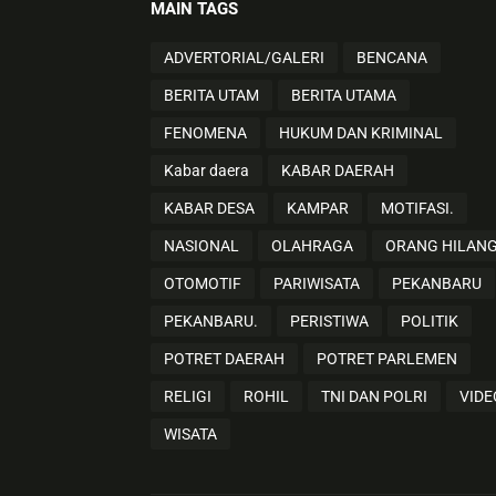
MAIN TAGS
ADVERTORIAL/GALERI
BENCANA
BERITA UTAM
BERITA UTAMA
FENOMENA
HUKUM DAN KRIMINAL
Kabar daera
KABAR DAERAH
KABAR DESA
KAMPAR
MOTIFASI.
NASIONAL
OLAHRAGA
ORANG HILAN
OTOMOTIF
PARIWISATA
PEKANBARU
PEKANBARU.
PERISTIWA
POLITIK
POTRET DAERAH
POTRET PARLEMEN
RELIGI
ROHIL
TNI DAN POLRI
VIDE
WISATA