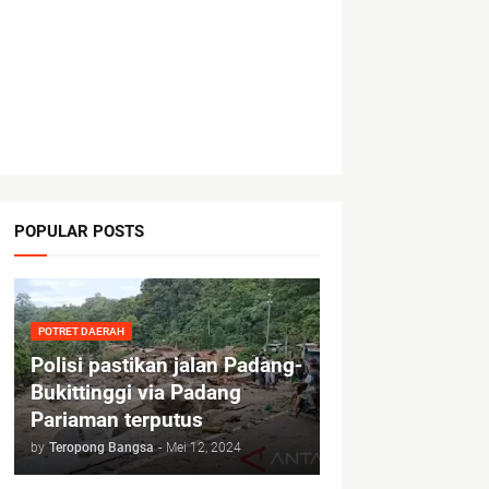
POPULAR POSTS
POTRET DAERAH
Polisi pastikan jalan Padang-
Bukittinggi via Padang
Pariaman terputus
by
Teropong Bangsa
-
Mei 12, 2024