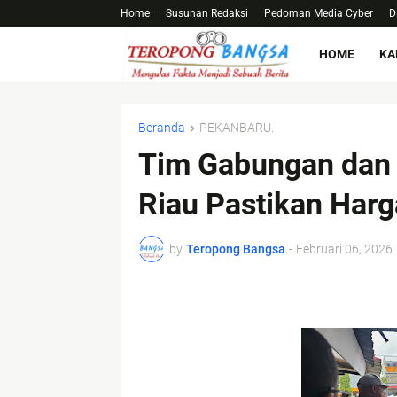
Home
Susunan Redaksi
Pedoman Media Cyber
D
HOME
KA
Beranda
PEKANBARU.
Tim Gabungan dan 
Riau Pastikan Harg
by
Teropong Bangsa
-
Februari 06, 2026