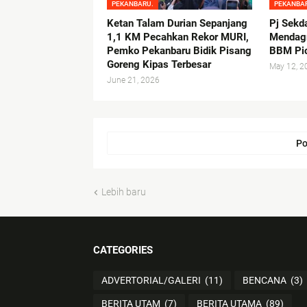
PEKANBARU.
PEKANBA
Ketan Talam Durian Sepanjang
Pj Sekd
1,1 KM Pecahkan Rekor MURI,
Mendagr
Pemko Pekanbaru Bidik Pisang
BBM Pic
Goreng Kipas Terbesar
May 12, 2
June 21, 2026
Po
Lebih baru
CATEGORIES
ADVERTORIAL/GALERI
(11)
BENCANA
(3)
BERITA UTAM
(7)
BERITA UTAMA
(89)