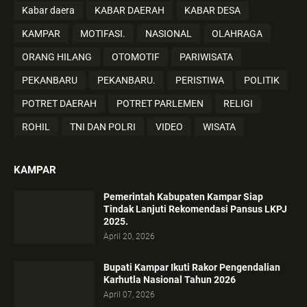
Kabar daera
KABAR DAERAH
KABAR DESA
KAMPAR
MOTIFASI.
NASIONAL
OLAHRAGA
ORANG HILANG
OTOMOTIF
PARIWISATA
PEKANBARU
PEKANBARU.
PERISTIWA
POLITIK
POTRET DAERAH
POTRET PARLEMEN
RELIGI
ROHIL
TNI DAN POLRI
VIDEO
WISATA
KAMPAR
Pemerintah Kabupaten Kampar Siap
Tindak Lanjuti Rekomendasi Pansus LKPJ
2025.
April 20, 2026
Bupati Kampar Ikuti Rakor Pengendalian
Karhutla Nasional Tahun 2026
April 07, 2026