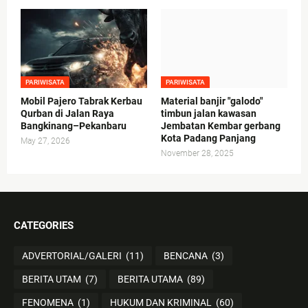
PARIWISATA
PARIWISATA
Mobil Pajero Tabrak Kerbau
Material banjir "galodo"
Qurban di Jalan Raya
timbun jalan kawasan
Bangkinang–Pekanbaru
Jembatan Kembar gerbang
Kota Padang Panjang
May 27, 2026
November 28, 2025
CATEGORIES
ADVERTORIAL/GALERI
(11)
BENCANA
(3)
BERITA UTAM
(7)
BERITA UTAMA
(89)
FENOMENA
(1)
HUKUM DAN KRIMINAL
(60)