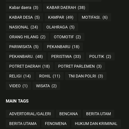
Kabar daera
(3)
KABAR DAERAH
(38)
KABAR DESA
(5)
KAMPAR
(49)
MOTIFASI.
(6)
NASIONAL
(24)
OLAHRAGA
(5)
ORANG HILANG
(2)
OTOMOTIF
(2)
PARIWISATA
(5)
PEKANBARU
(18)
PEKANBARU.
(48)
PERISTIWA
(33)
POLITIK
(2)
POTRET DAERAH
(18)
POTRET PARLEMEN
(3)
RELIGI
(14)
ROHIL
(11)
TNI DAN POLRI
(3)
VIDEO
(1)
WISATA
(2)
MAIN TAGS
ADVERTORIAL/GALERI
BENCANA
BERITA UTAM
BERITA UTAMA
FENOMENA
HUKUM DAN KRIMINAL