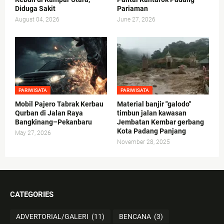
Diduga Sakit
Pariaman
August 04, 2026
June 27, 2026
PARIWISATA
PARIWISATA
Mobil Pajero Tabrak Kerbau
Material banjir "galodo"
Qurban di Jalan Raya
timbun jalan kawasan
Bangkinang–Pekanbaru
Jembatan Kembar gerbang
Kota Padang Panjang
May 27, 2026
November 28, 2025
CATEGORIES
ADVERTORIAL/GALERI
(11)
BENCANA
(3)