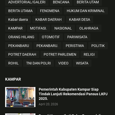
ADVERTORIAL/GALERI
BENCANA
BERITA UTAM
BERITA UTAMA
FENOMENA
HUKUM DAN KRIMINAL
Kabar daera
KABAR DAERAH
KABAR DESA
KAMPAR
MOTIFASI.
NASIONAL
OLAHRAGA
ORANG HILANG
OTOMOTIF
PARIWISATA
PEKANBARU
PEKANBARU.
PERISTIWA
POLITIK
POTRET DAERAH
POTRET PARLEMEN
RELIGI
ROHIL
TNI DAN POLRI
VIDEO
WISATA
KAMPAR
Pemerintah Kabupaten Kampar Siap
Tindak Lanjuti Rekomendasi Pansus LKPJ
2025.
April 20, 2026