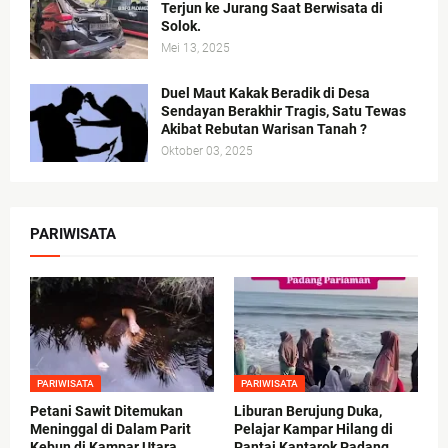
Terjun ke Jurang Saat Berwisata di
Solok.
Mei 13, 2025
Duel Maut Kakak Beradik di Desa
Sendayan Berakhir Tragis, Satu Tewas
Akibat Rebutan Warisan Tanah ?
Oktober 03, 2025
PARIWISATA
PARIWISATA
PARIWISATA
Petani Sawit Ditemukan
Liburan Berujung Duka,
Meninggal di Dalam Parit
Pelajar Kampar Hilang di
Kebun di Kampar Utara,
Pantai Kantarok Padang