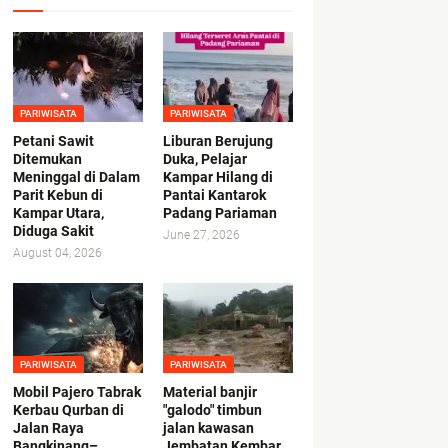
PARIWISATA
PARIWISATA
Petani Sawit
Liburan Berujung
Ditemukan
Duka, Pelajar
Meninggal di Dalam
Kampar Hilang di
Parit Kebun di
Pantai Kantarok
Kampar Utara,
Padang Pariaman
Diduga Sakit
June 27, 2026
August 04, 2026
PARIWISATA
PARIWISATA
Mobil Pajero Tabrak
Material banjir
Kerbau Qurban di
"galodo" timbun
Jalan Raya
jalan kawasan
Bangkinang–
Jembatan Kembar