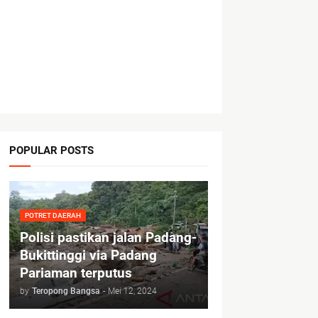
POPULAR POSTS
POTRET DAERAH
Polisi pastikan jalan Padang-
Bukittinggi via Padang
Pariaman terputus
by
Teropong Bangsa
-
Mei 12, 2024