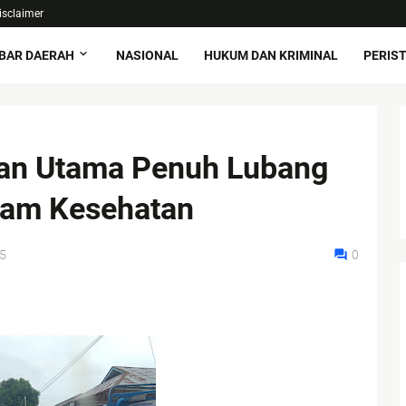
isclaimer
BAR DAERAH
NASIONAL
HUKUM DAN KRIMINAL
PERIS
lan Utama Penuh Lubang
am Kesehatan
5
0