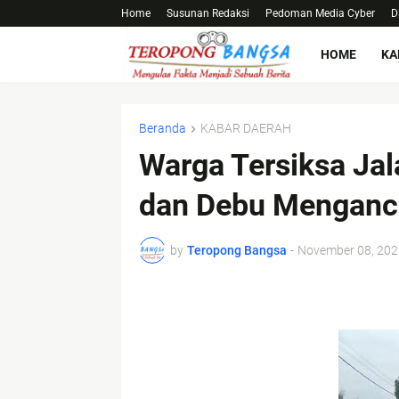
Home
Susunan Redaksi
Pedoman Media Cyber
D
HOME
KA
Beranda
KABAR DAERAH
Warga Tersiksa Ja
dan Debu Menganc
by
Teropong Bangsa
-
November 08, 202