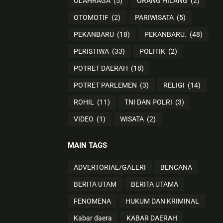
OLAHRAGA
(5)
ORANG HILANG
(2)
OTOMOTIF
(2)
PARIWISATA
(5)
PEKANBARU
(18)
PEKANBARU.
(48)
PERISTIWA
(33)
POLITIK
(2)
POTRET DAERAH
(18)
POTRET PARLEMEN
(3)
RELIGI
(14)
ROHIL
(11)
TNI DAN POLRI
(3)
VIDEO
(1)
WISATA
(2)
MAIN TAGS
ADVERTORIAL/GALERI
BENCANA
BERITA UTAM
BERITA UTAMA
FENOMENA
HUKUM DAN KRIMINAL
Kabar daera
KABAR DAERAH