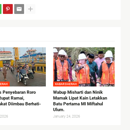
AERAH
KABAR DAERAH
as Penyebaran Roro
Wabup Misharti dan Ninik
upat Ramai,
Mamak Lipat Kain Letakkan
kat Diimbau Berhati-
Batu Pertama MI Miftahul
Ulum.
 2026
January 24, 2026