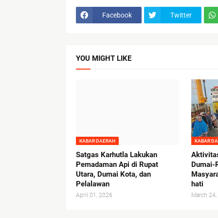
Facebook
Twitter
YOU MIGHT LIKE
KABAR DAERAH
KABAR D
Satgas Karhutla Lakukan
Aktivit
Pemadaman Api di Rupat
Dumai-R
Utara, Dumai Kota, dan
Masyara
Pelalawan
hati
April 01, 2026
March 24,