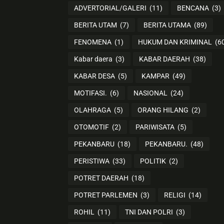
ADVERTORIAL/GALERI
(11)
BENCANA
(3)
BERITA UTAM
(7)
BERITA UTAMA
(89)
FENOMENA
(1)
HUKUM DAN KRIMINAL
(6
Kabar daera
(3)
KABAR DAERAH
(38)
KABAR DESA
(5)
KAMPAR
(49)
MOTIFASI.
(6)
NASIONAL
(24)
OLAHRAGA
(5)
ORANG HILANG
(2)
OTOMOTIF
(2)
PARIWISATA
(5)
PEKANBARU
(18)
PEKANBARU.
(48)
PERISTIWA
(33)
POLITIK
(2)
POTRET DAERAH
(18)
POTRET PARLEMEN
(3)
RELIGI
(14)
ROHIL
(11)
TNI DAN POLRI
(3)