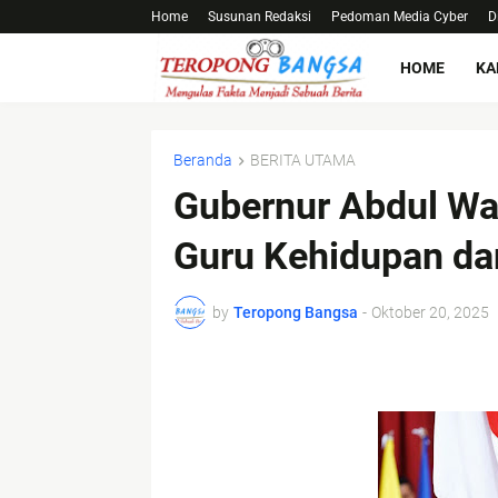
Home
Susunan Redaksi
Pedoman Media Cyber
D
HOME
KA
Beranda
BERITA UTAMA
Gubernur Abdul Wa
Guru Kehidupan da
by
Teropong Bangsa
-
Oktober 20, 2025