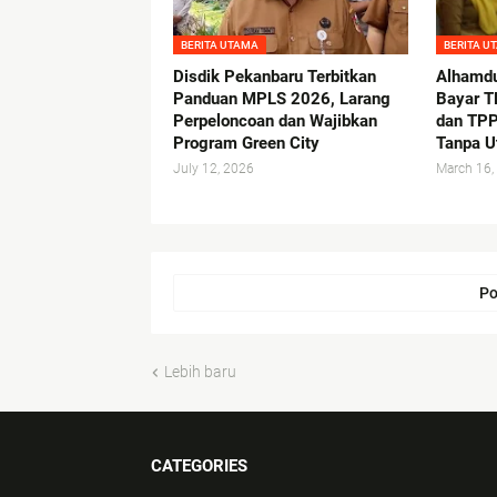
BERITA UTAMA
BERITA U
Disdik Pekanbaru Terbitkan
Alhamdu
Panduan MPLS 2026, Larang
Bayar 
Perpeloncoan dan Wajibkan
dan TPP
Program Green City
Tanpa U
July 12, 2026
March 16,
Po
Lebih baru
CATEGORIES