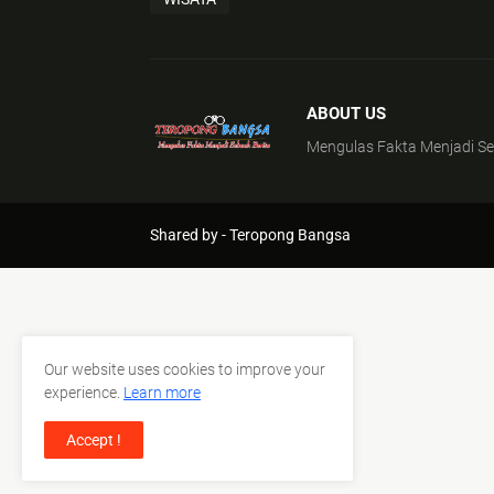
ABOUT US
Mengulas Fakta Menjadi Se
Shared by -
Teropong Bangsa
Our website uses cookies to improve your
experience.
Learn more
Accept !