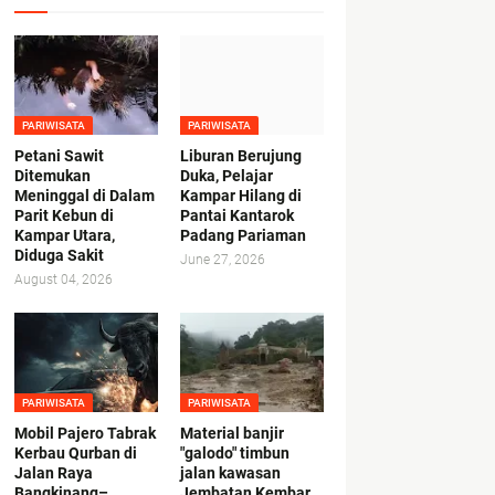
PARIWISATA
PARIWISATA
Petani Sawit
Liburan Berujung
Ditemukan
Duka, Pelajar
Meninggal di Dalam
Kampar Hilang di
Parit Kebun di
Pantai Kantarok
Kampar Utara,
Padang Pariaman
Diduga Sakit
June 27, 2026
August 04, 2026
PARIWISATA
PARIWISATA
Mobil Pajero Tabrak
Material banjir
Kerbau Qurban di
"galodo" timbun
Jalan Raya
jalan kawasan
Bangkinang–
Jembatan Kembar