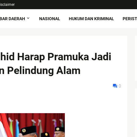
isclaimer
BAR DAERAH
NASIONAL
HUKUM DAN KRIMINAL
PERIS
hid Harap Pramuka Jadi
n Pelindung Alam
0