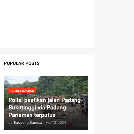
POPULAR POSTS
POTRET DAERAH
Polisi pastikan jalan Padang-
Bukittinggi via Padang
Pariaman terputus
by
Teropong Bangsa
-
Mei 12, 2024