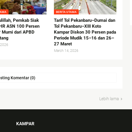
TAMA
BERITA UTAMA
lillah, Pemkab Siak
Tarif Tol Pekanbaru–Dumai dan
THR ASN 100 Persen
Tol Pekanbaru–XIII Koto
 Murni dari APBD
Kampar Diskon 30 Persen pada
tang
Periode Mudik 15–16 dan 26–
27 Maret
 2026
March 14, 2026
sting Komentar (0)
Lebih lama
KAMPAR