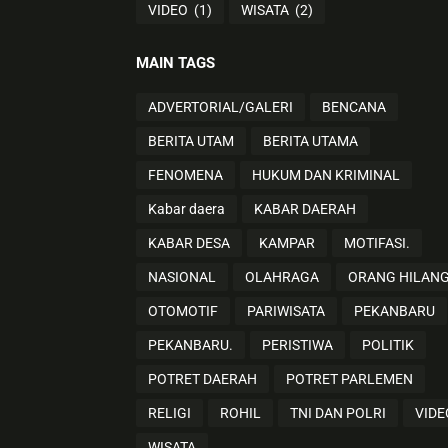
VIDEO
(1)
WISATA
(2)
MAIN TAGS
ADVERTORIAL/GALERI
BENCANA
BERITA UTAM
BERITA UTAMA
FENOMENA
HUKUM DAN KRIMINAL
Kabar daera
KABAR DAERAH
KABAR DESA
KAMPAR
MOTIFASI.
NASIONAL
OLAHRAGA
ORANG HILAN
OTOMOTIF
PARIWISATA
PEKANBARU
PEKANBARU.
PERISTIWA
POLITIK
POTRET DAERAH
POTRET PARLEMEN
RELIGI
ROHIL
TNI DAN POLRI
VIDE
WISATA