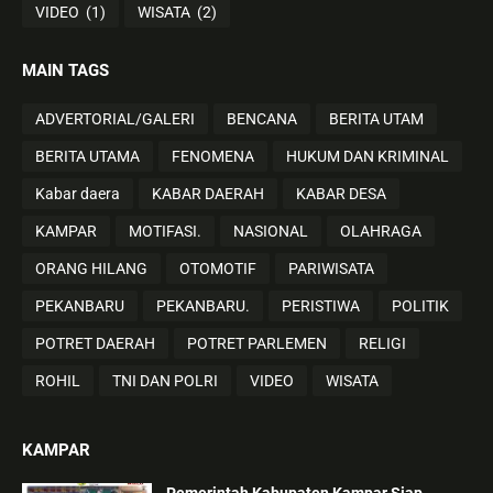
VIDEO
(1)
WISATA
(2)
MAIN TAGS
ADVERTORIAL/GALERI
BENCANA
BERITA UTAM
BERITA UTAMA
FENOMENA
HUKUM DAN KRIMINAL
Kabar daera
KABAR DAERAH
KABAR DESA
KAMPAR
MOTIFASI.
NASIONAL
OLAHRAGA
ORANG HILANG
OTOMOTIF
PARIWISATA
PEKANBARU
PEKANBARU.
PERISTIWA
POLITIK
POTRET DAERAH
POTRET PARLEMEN
RELIGI
ROHIL
TNI DAN POLRI
VIDEO
WISATA
KAMPAR