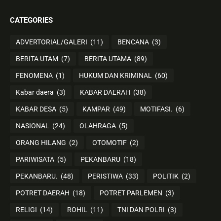
CATEGORIES
ADVERTORIAL/GALERI
(11)
BENCANA
(3)
BERITA UTAM
(7)
BERITA UTAMA
(89)
FENOMENA
(1)
HUKUM DAN KRIMINAL
(60)
Kabar daera
(3)
KABAR DAERAH
(38)
KABAR DESA
(5)
KAMPAR
(49)
MOTIFASI.
(6)
NASIONAL
(24)
OLAHRAGA
(5)
ORANG HILANG
(2)
OTOMOTIF
(2)
PARIWISATA
(5)
PEKANBARU
(18)
PEKANBARU.
(48)
PERISTIWA
(33)
POLITIK
(2)
POTRET DAERAH
(18)
POTRET PARLEMEN
(3)
RELIGI
(14)
ROHIL
(11)
TNI DAN POLRI
(3)