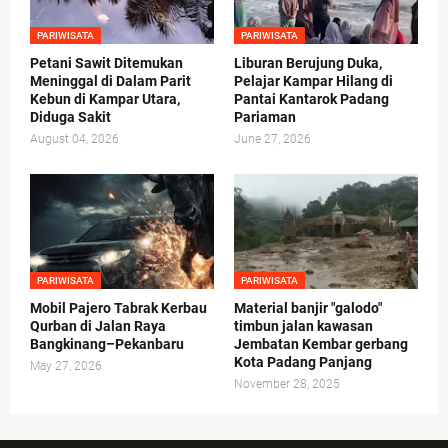
PARIWISATA
PARIWISATA
Petani Sawit Ditemukan
Liburan Berujung Duka,
Meninggal di Dalam Parit
Pelajar Kampar Hilang di
Kebun di Kampar Utara,
Pantai Kantarok Padang
Diduga Sakit
Pariaman
August 04, 2026
June 27, 2026
PARIWISATA
PARIWISATA
Mobil Pajero Tabrak Kerbau
Material banjir "galodo"
Qurban di Jalan Raya
timbun jalan kawasan
Bangkinang–Pekanbaru
Jembatan Kembar gerbang
Kota Padang Panjang
May 27, 2026
November 28, 2025