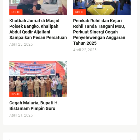
ROHIL
ROHIL
Khutbah Jum'at di Masjid
Pemkab Rohil dan Kejari
Polsek Bangko, Khalipah
Rohil Tanda Tangani MoU,
Abdul Qodir Aljailani
Perkuat Sinergi Cegah
Sampaikan Pesan Persatuan
Penyelewengan Anggaran
Tahun 2025
April 25, 2025
April 22, 2025
ROHIL
Cegah Malaria, Bupati H.
Bistamam Pimpin Goro
April 21, 2025