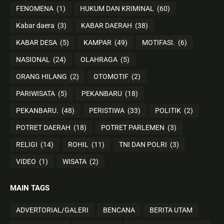
FENOMENA
(1)
HUKUM DAN KRIMINAL
(60)
Kabar daera
(3)
KABAR DAERAH
(38)
KABAR DESA
(5)
KAMPAR
(49)
MOTIFASI.
(6)
NASIONAL
(24)
OLAHRAGA
(5)
ORANG HILANG
(2)
OTOMOTIF
(2)
PARIWISATA
(5)
PEKANBARU
(18)
PEKANBARU.
(48)
PERISTIWA
(33)
POLITIK
(2)
POTRET DAERAH
(18)
POTRET PARLEMEN
(3)
RELIGI
(14)
ROHIL
(11)
TNI DAN POLRI
(3)
VIDEO
(1)
WISATA
(2)
MAIN TAGS
ADVERTORIAL/GALERI
BENCANA
BERITA UTAM