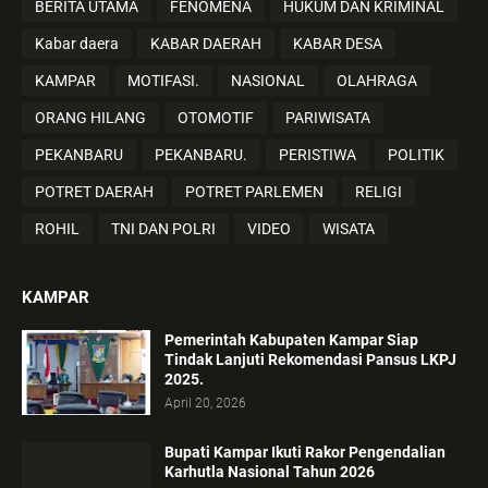
BERITA UTAMA
FENOMENA
HUKUM DAN KRIMINAL
Kabar daera
KABAR DAERAH
KABAR DESA
KAMPAR
MOTIFASI.
NASIONAL
OLAHRAGA
ORANG HILANG
OTOMOTIF
PARIWISATA
PEKANBARU
PEKANBARU.
PERISTIWA
POLITIK
POTRET DAERAH
POTRET PARLEMEN
RELIGI
ROHIL
TNI DAN POLRI
VIDEO
WISATA
KAMPAR
Pemerintah Kabupaten Kampar Siap
Tindak Lanjuti Rekomendasi Pansus LKPJ
2025.
April 20, 2026
Bupati Kampar Ikuti Rakor Pengendalian
Karhutla Nasional Tahun 2026