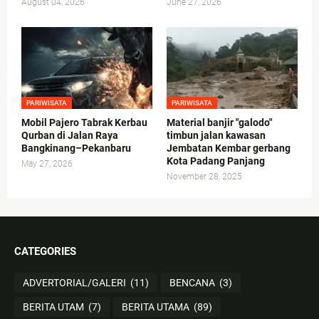
August 04, 2026
June 27, 2026
PARIWISATA
PARIWISATA
Mobil Pajero Tabrak Kerbau
Material banjir "galodo"
Qurban di Jalan Raya
timbun jalan kawasan
Bangkinang–Pekanbaru
Jembatan Kembar gerbang
Kota Padang Panjang
May 27, 2026
November 28, 2025
CATEGORIES
ADVERTORIAL/GALERI
(11)
BENCANA
(3)
BERITA UTAM
(7)
BERITA UTAMA
(89)