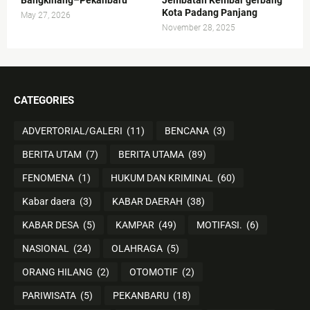
Bangkinang–Pekanbaru
Jembatan Kembar gerbang
Kota Padang Panjang
May 27, 2026
November 28, 2025
CATEGORIES
ADVERTORIAL/GALERI
(11)
BENCANA
(3)
BERITA UTAM
(7)
BERITA UTAMA
(89)
FENOMENA
(1)
HUKUM DAN KRIMINAL
(60)
Kabar daera
(3)
KABAR DAERAH
(38)
KABAR DESA
(5)
KAMPAR
(49)
MOTIFASI.
(6)
NASIONAL
(24)
OLAHRAGA
(5)
ORANG HILANG
(2)
OTOMOTIF
(2)
PARIWISATA
(5)
PEKANBARU
(18)