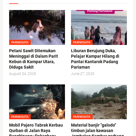
PARIWISATA
PARIWISATA
Petani Sawit Ditemukan
Liburan Berujung Duka,
Meninggal di Dalam Parit
Pelajar Kampar Hilang di
Kebun di Kampar Utara,
Pantai Kantarok Padang
Diduga Sakit
Pariaman
August 04, 2026
June 27, 2026
PARIWISATA
PARIWISATA
Mobil Pajero Tabrak Kerbau
Material banjir "galodo"
Qurban di Jalan Raya
timbun jalan kawasan