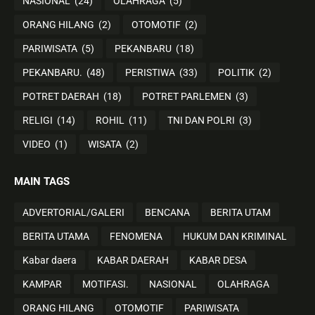
NASIONAL
(24)
OLAHRAGA
(5)
ORANG HILANG
(2)
OTOMOTIF
(2)
PARIWISATA
(5)
PEKANBARU
(18)
PEKANBARU.
(48)
PERISTIWA
(33)
POLITIK
(2)
POTRET DAERAH
(18)
POTRET PARLEMEN
(3)
RELIGI
(14)
ROHIL
(11)
TNI DAN POLRI
(3)
VIDEO
(1)
WISATA
(2)
MAIN TAGS
ADVERTORIAL/GALERI
BENCANA
BERITA UTAM
BERITA UTAMA
FENOMENA
HUKUM DAN KRIMINAL
Kabar daera
KABAR DAERAH
KABAR DESA
KAMPAR
MOTIFASI.
NASIONAL
OLAHRAGA
ORANG HILANG
OTOMOTIF
PARIWISATA