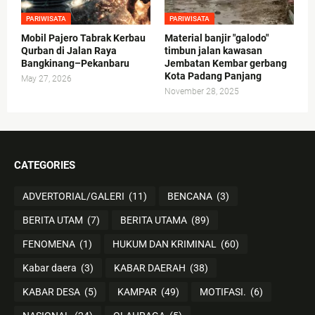
PARIWISATA
PARIWISATA
Mobil Pajero Tabrak Kerbau
Material banjir "galodo"
Qurban di Jalan Raya
timbun jalan kawasan
Bangkinang–Pekanbaru
Jembatan Kembar gerbang
Kota Padang Panjang
May 27, 2026
November 28, 2025
CATEGORIES
ADVERTORIAL/GALERI
(11)
BENCANA
(3)
BERITA UTAM
(7)
BERITA UTAMA
(89)
FENOMENA
(1)
HUKUM DAN KRIMINAL
(60)
Kabar daera
(3)
KABAR DAERAH
(38)
KABAR DESA
(5)
KAMPAR
(49)
MOTIFASI.
(6)