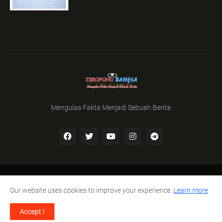
Mengulas Fakta Menjadi Sebuah Berita
Home
Susunan Redaksi
Pedoman Media Cyber
Our website uses cookies to improve your experience.
Learn more
Disclaimer
Accept !
Shared by -
Teropong Bangsa