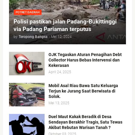
POTRET DAERAH
Polisi pastikan jalan Padang-Bukittinggi
via Padang Pariaman terputus
by
Teropong Bangsa
-
Mei 12, 2024
OJK Tegaskan Aturan Penagihan Debt
Collector Harus Bebas Intervensi dan
Kekerasan
April 24, 2025
Mobil Asal Riau Bawa Satu Keluarga
Terjun ke Jurang Saat Berwisata di
Solok.
Mei 13, 2025
Duel Maut Kakak Beradik di Desa
Sendayan Berakhir Tragis, Satu Tewas
Akibat Rebutan Warisan Tanah ?
Oktober 03, 2025