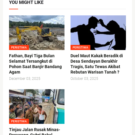
YOU MIGHT LIKE
PERISTIWA
PERISTIWA
Fathan, Bayi Tiga Bulan
Duel Maut Kakak Beradik di
Selamat Tersangkut di
Desa Sendayan Berakhir
Pohon Saat Banjir Bandang
Tragis, Satu Tewas Akibat
Agam
Rebutan Warisan Tanah ?
December 03, 2025
October 03, 2025
PERISTIWA
Tinjau Jalan Rusak Minas-