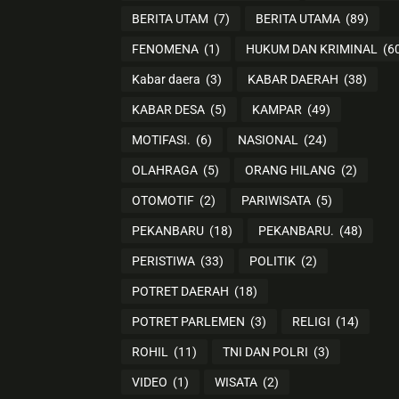
BERITA UTAM
(7)
BERITA UTAMA
(89)
FENOMENA
(1)
HUKUM DAN KRIMINAL
(6
Kabar daera
(3)
KABAR DAERAH
(38)
KABAR DESA
(5)
KAMPAR
(49)
MOTIFASI.
(6)
NASIONAL
(24)
OLAHRAGA
(5)
ORANG HILANG
(2)
OTOMOTIF
(2)
PARIWISATA
(5)
PEKANBARU
(18)
PEKANBARU.
(48)
PERISTIWA
(33)
POLITIK
(2)
POTRET DAERAH
(18)
POTRET PARLEMEN
(3)
RELIGI
(14)
ROHIL
(11)
TNI DAN POLRI
(3)
VIDEO
(1)
WISATA
(2)