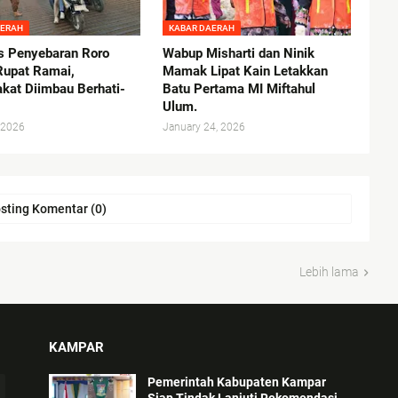
AERAH
KABAR DAERAH
as Penyebaran Roro
Wabup Misharti dan Ninik
upat Ramai,
Mamak Lipat Kain Letakkan
kat Diimbau Berhati-
Batu Pertama MI Miftahul
Ulum.
 2026
January 24, 2026
sting Komentar (0)
Lebih lama
KAMPAR
Pemerintah Kabupaten Kampar