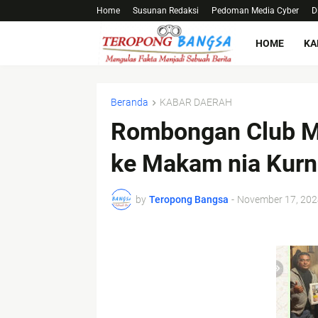
Home
Susunan Redaksi
Pedoman Media Cyber
D
HOME
KA
Beranda
KABAR DAERAH
Rombongan Club Mo
ke Makam nia Kurni
by
Teropong Bangsa
-
November 17, 202