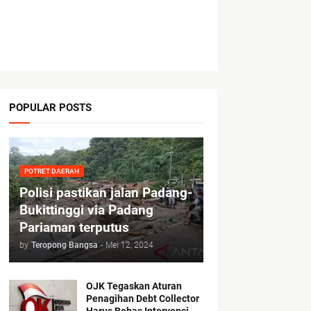
POPULAR POSTS
POTRET DAERAH
Polisi pastikan jalan Padang-
Bukittinggi via Padang
Pariaman terputus
by
Teropong Bangsa
-
Mei 12, 2024
OJK Tegaskan Aturan
Penagihan Debt Collector