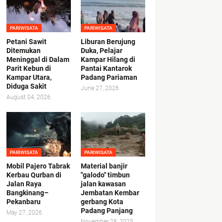
PARIWISATA
PARIWISATA
Petani Sawit
Liburan Berujung
Ditemukan
Duka, Pelajar
Meninggal di Dalam
Kampar Hilang di
Parit Kebun di
Pantai Kantarok
Kampar Utara,
Padang Pariaman
Diduga Sakit
June 27, 2026
August 04, 2026
PARIWISATA
PARIWISATA
Mobil Pajero Tabrak
Material banjir
Kerbau Qurban di
"galodo" timbun
Jalan Raya
jalan kawasan
Bangkinang–
Jembatan Kembar
Pekanbaru
gerbang Kota
Padang Panjang
May 27, 2026
November 28, 2025