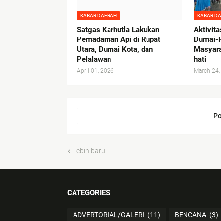
KABAR DAERAH
KABAR D
Satgas Karhutla Lakukan
Aktivit
Pemadaman Api di Rupat
Dumai-R
Utara, Dumai Kota, dan
Masyara
Pelalawan
hati
April 01, 2026
March 24,
Po
Lebih baru
CATEGORIES
ADVERTORIAL/GALERI
(11)
BENCANA
(3)