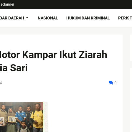
isclaimer
BAR DAERAH
NASIONAL
HUKUM DAN KRIMINAL
PERIS
tor Kampar Ikut Ziarah
a Sari
4
0