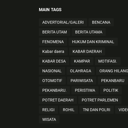
MAIN TAGS
ADVERTORIAL/GALERI
BENCANA
BERITA UTAM
BERITA UTAMA
FENOMENA
HUKUM DAN KRIMINAL
Kabar daera
KABAR DAERAH
KABAR DESA
KAMPAR
MOTIFASI.
NASIONAL
OLAHRAGA
ORANG HILAN
OTOMOTIF
PARIWISATA
PEKANBARU
PEKANBARU.
PERISTIWA
POLITIK
POTRET DAERAH
POTRET PARLEMEN
RELIGI
ROHIL
TNI DAN POLRI
VIDE
WISATA