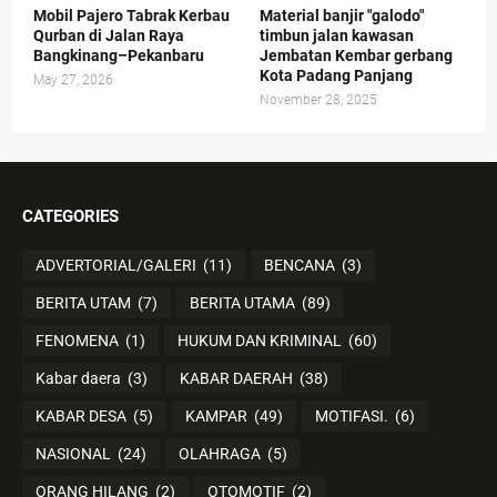
Mobil Pajero Tabrak Kerbau
Material banjir "galodo"
Qurban di Jalan Raya
timbun jalan kawasan
Bangkinang–Pekanbaru
Jembatan Kembar gerbang
Kota Padang Panjang
May 27, 2026
November 28, 2025
CATEGORIES
ADVERTORIAL/GALERI
(11)
BENCANA
(3)
BERITA UTAM
(7)
BERITA UTAMA
(89)
FENOMENA
(1)
HUKUM DAN KRIMINAL
(60)
Kabar daera
(3)
KABAR DAERAH
(38)
KABAR DESA
(5)
KAMPAR
(49)
MOTIFASI.
(6)
NASIONAL
(24)
OLAHRAGA
(5)
ORANG HILANG
(2)
OTOMOTIF
(2)