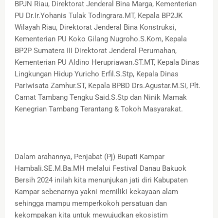
BPJN Riau, Direktorat Jenderal Bina Marga, Kementerian
PU Dr.Ir.Yohanis Tulak Todingrara.MT, Kepala BP2JK
Wilayah Riau, Direktorat Jenderal Bina Konstruksi,
Kementerian PU Koko Gilang Nugroho.S.Kom, Kepala
BP2P Sumatera III Direktorat Jenderal Perumahan,
Kementerian PU Aldino Herupriawan.ST.MT, Kepala Dinas
Lingkungan Hidup Yuricho Erfil.S.Stp, Kepala Dinas
Pariwisata Zamhur.ST, Kepala BPBD Drs.Agustar.M.Si, Plt.
Camat Tambang Tengku Said.S.Stp dan Ninik Mamak
Kenegrian Tambang Terantang & Tokoh Masyarakat.
Dalam arahannya, Penjabat (Pj) Bupati Kampar
Hambali.SE.M.Ba.MH melalui Festival Danau Bakuok
Bersih 2024 inilah kita menunjukan jati diri Kabupaten
Kampar sebenarnya yakni memiliki kekayaan alam
sehingga mampu memperkokoh persatuan dan
kekompakan kita untuk mewujudkan ekosistim