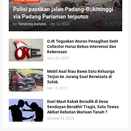
POTRET DAERAH
Polisi pastikan jalan Padang-Bukittinggi
via Padang Pariaman terputus
by
Teropong Bangsa
-
Mei 12, 2024
OJK Tegaskan Aturan Penagihan Debt
Collector Harus Bebas Intervensi dan
Kekerasan
April 24, 2025
Mobil Asal Riau Bawa Satu Keluarga
Terjun ke Jurang Saat Berwisata di
Solok.
Mei 13, 2025
Duel Maut Kakak Beradik di Desa
Sendayan Berakhir Tragis, Satu Tewas
Akibat Rebutan Warisan Tanah ?
Oktober 03, 2025