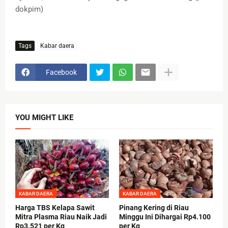
dokpim)
Tags
Kabar daera
Facebook
YOU MIGHT LIKE
KABAR DAERA
KABAR DAERA
Harga TBS Kelapa Sawit
Pinang Kering di Riau
Mitra Plasma Riau Naik Jadi
Minggu Ini Dihargai Rp4.100
Rp3.521 per Kg
per Kg