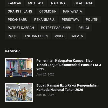
KAMPAR
MOTIFASI.
NASIONAL
OLAHRAGA
ORANG HILANG
OTOMOTIF
PARIWISATA
PEKANBARU
PEKANBARU.
PERISTIWA
POLITIK
POTRET DAERAH
POTRET PARLEMEN
RELIGI
ROHIL
TNI DAN POLRI
VIDEO
WISATA
KAMPAR
Pemerintah Kabupaten Kampar Siap
Tindak Lanjuti Rekomendasi Pansus LKPJ
2025.
April 20, 2026
Bupati Kampar Ikuti Rakor Pengendalian
Karhutla Nasional Tahun 2026
April 07, 2026