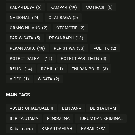
KABAR DESA
(5)
KAMPAR
(49)
MOTIFASI.
(6)
NASIONAL
(24)
OLAHRAGA
(5)
ORANG HILANG
(2)
OTOMOTIF
(2)
PARIWISATA
(5)
PEKANBARU
(18)
PEKANBARU.
(48)
PERISTIWA
(33)
POLITIK
(2)
POTRET DAERAH
(18)
POTRET PARLEMEN
(3)
RELIGI
(14)
ROHIL
(11)
TNI DAN POLRI
(3)
VIDEO
(1)
WISATA
(2)
MAIN TAGS
ADVERTORIAL/GALERI
BENCANA
BERITA UTAM
BERITA UTAMA
FENOMENA
HUKUM DAN KRIMINAL
Kabar daera
KABAR DAERAH
KABAR DESA