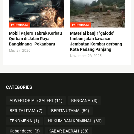
PARIWISATA
PARIWISATA
Mobil Pajero Tabrak Kerbau
Material banjir "galodo"
Qurban di Jalan Raya
timbun jalan kawasan
Bangkinang–Pekanbaru
Jembatan Kembar gerbang
Kota Padang Panjang
May 27, 2026
November 28, 2025
CATEGORIES
ADVERTORIAL/GALERI
(11)
BENCANA
(3)
BERITA UTAM
(7)
BERITA UTAMA
(89)
FENOMENA
(1)
HUKUM DAN KRIMINAL
(60)
Kabar daera
(3)
KABAR DAERAH
(38)