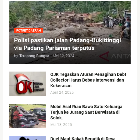
POTRET DAERAH
Polisi pastikan jalan Padang-Bukittinggi
via Padang Pariaman terputus
by
Teropong Bangsa
-
Mei 12, 2024
OJK Tegaskan Aturan Penagihan Debt
Collector Harus Bebas Intervensi dan
Kekerasan
April 24, 2025
Mobil Asal Riau Bawa Satu Keluarga
Terjun ke Jurang Saat Berwisata di
Solok.
Mei 13, 2025
Duel Maut Kakak Beradik di Desa