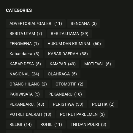
CATEGORIES
ADVERTORIAL/GALERI
(11)
BENCANA
(3)
BERITA UTAM
(7)
BERITA UTAMA
(89)
FENOMENA
(1)
HUKUM DAN KRIMINAL
(60)
Kabar daera
(3)
KABAR DAERAH
(38)
KABAR DESA
(5)
KAMPAR
(49)
MOTIFASI.
(6)
NASIONAL
(24)
OLAHRAGA
(5)
ORANG HILANG
(2)
OTOMOTIF
(2)
PARIWISATA
(5)
PEKANBARU
(18)
PEKANBARU.
(48)
PERISTIWA
(33)
POLITIK
(2)
POTRET DAERAH
(18)
POTRET PARLEMEN
(3)
RELIGI
(14)
ROHIL
(11)
TNI DAN POLRI
(3)