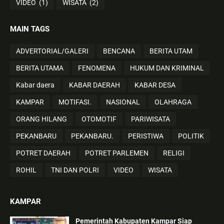
VIDEO
(1)
WISATA
(2)
MAIN TAGS
ADVERTORIAL/GALERI
BENCANA
BERITA UTAM
BERITA UTAMA
FENOMENA
HUKUM DAN KRIMINAL
Kabar daera
KABAR DAERAH
KABAR DESA
KAMPAR
MOTIFASI.
NASIONAL
OLAHRAGA
ORANG HILANG
OTOMOTIF
PARIWISATA
PEKANBARU
PEKANBARU.
PERISTIWA
POLITIK
POTRET DAERAH
POTRET PARLEMEN
RELIGI
ROHIL
TNI DAN POLRI
VIDEO
WISATA
KAMPAR
Pemerintah Kabupaten Kampar Siap