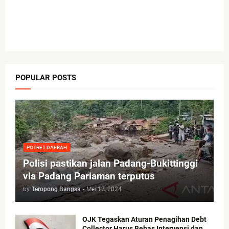
POPULAR POSTS
POTRET DAERAH
Polisi pastikan jalan Padang-Bukittinggi
via Padang Pariaman terputus
by
Teropong Bangsa
-
Mei 12, 2024
OJK Tegaskan Aturan Penagihan Debt
Collector Harus Bebas Intervensi dan