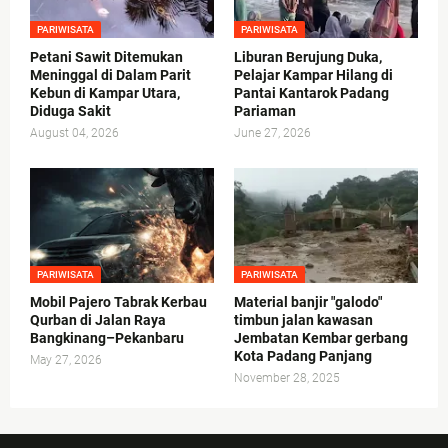
PARIWISATA
PARIWISATA
Petani Sawit Ditemukan
Liburan Berujung Duka,
Meninggal di Dalam Parit
Pelajar Kampar Hilang di
Kebun di Kampar Utara,
Pantai Kantarok Padang
Diduga Sakit
Pariaman
August 04, 2026
June 27, 2026
PARIWISATA
PARIWISATA
Mobil Pajero Tabrak Kerbau
Material banjir "galodo"
Qurban di Jalan Raya
timbun jalan kawasan
Bangkinang–Pekanbaru
Jembatan Kembar gerbang
Kota Padang Panjang
May 27, 2026
November 28, 2025