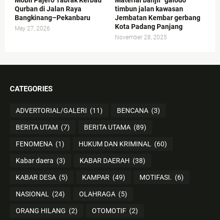
Mobil Pajero Tabrak Kerbau
Material banjir "galodo"
Qurban di Jalan Raya
timbun jalan kawasan
Bangkinang–Pekanbaru
Jembatan Kembar gerbang
Kota Padang Panjang
May 27, 2026
November 28, 2025
CATEGORIES
ADVERTORIAL/GALERI
(11)
BENCANA
(3)
BERITA UTAM
(7)
BERITA UTAMA
(89)
FENOMENA
(1)
HUKUM DAN KRIMINAL
(60)
Kabar daera
(3)
KABAR DAERAH
(38)
KABAR DESA
(5)
KAMPAR
(49)
MOTIFASI.
(6)
NASIONAL
(24)
OLAHRAGA
(5)
ORANG HILANG
(2)
OTOMOTIF
(2)