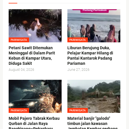
PARIWISATA
PARIWISATA
Petani Sawit Ditemukan
Liburan Berujung Duka,
Meninggal di Dalam Parit
Pelajar Kampar Hilang di
Kebun di Kampar Utara,
Pantai Kantarok Padang
Diduga Sakit
Pariaman
August 04, 2026
June 27, 2026
PARIWISATA
PARIWISATA
Mobil Pajero Tabrak Kerbau
Material banjir "galodo"
Qurban di Jalan Raya
timbun jalan kawasan
Bangkinang–Pekanbaru
Jembatan Kembar gerbang