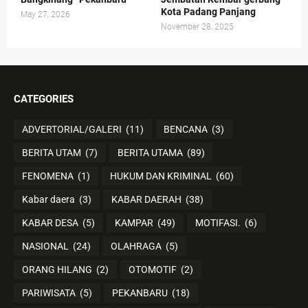
Kota Padang Panjang
May 27, 2026
November 28, 2025
CATEGORIES
ADVERTORIAL/GALERI
(11)
BENCANA
(3)
BERITA UTAM
(7)
BERITA UTAMA
(89)
FENOMENA
(1)
HUKUM DAN KRIMINAL
(60)
Kabar daera
(3)
KABAR DAERAH
(38)
KABAR DESA
(5)
KAMPAR
(49)
MOTIFASI.
(6)
NASIONAL
(24)
OLAHRAGA
(5)
ORANG HILANG
(2)
OTOMOTIF
(2)
PARIWISATA
(5)
PEKANBARU
(18)